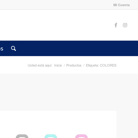
Mi Cuenta
os
Usted está aquí:
Inicio
/
Productos
/
Etiqueta: COLORES