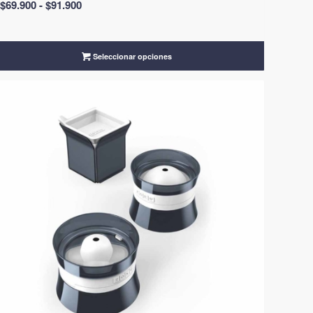
Rango
$
69.900
-
$
91.900
de
precios:
desde
Seleccionar opciones
$69.900
hasta
$91.900