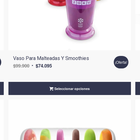
Vaso Para Malteadas Y Smoothies
!
¡Oferta!
El
El
$
99.900
$
74.095
precio
precio
original
actual
era:
es:
Seleccionar opciones
$99.900.
$74.095.