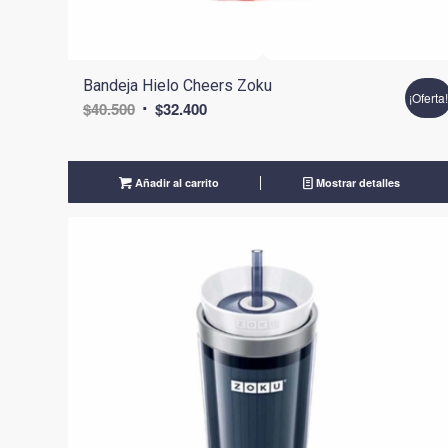
Bandeja Hielo Cheers Zoku
¡Oferta
El
El
$
40.500
$
32.400
precio
precio
original
actual
era:
es:
Añadir al carrito
Mostrar detalles
$40.500.
$32.400.