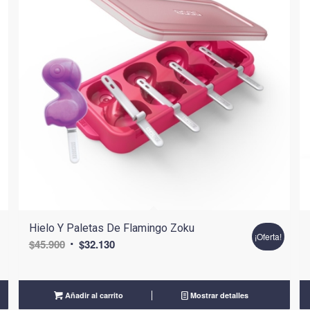
Hielo Y Paletas De Flamingo Zoku
¡Oferta!
El
El
$
45.900
$
32.130
precio
precio
original
actual
era:
es:
Añadir al carrito
Mostrar detalles
$45.900.
$32.130.