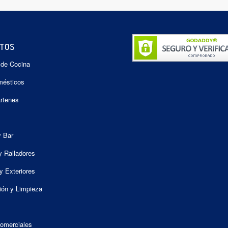
TOS
 de Cocina
mésticos
artenes
y Bar
y Ralladores
y Exteriores
ión y Limpieza
omerciales