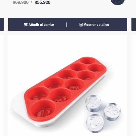
El
El
$
69.900
$
55.920
precio
precio
original
actual
era:
es:
Añadir al carrito
Mostrar detalles
$69.900.
$55.920.