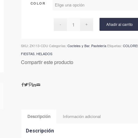
$99.900.
$74.095.
COLOR
Añadir al carrito
SKU:
ZK113-CDU
Categorías:
Cocteles y Bar
,
Pastelería
Etiquetas:
COLORE
FIESTAS
,
HELADOS
Compartir este producto
Descripción
Información adicional
Descripción