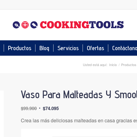
Productos
Blog
Servicios
Ofertas
Contáctan
Usted está aquí:
Inicio
/
Productos
Vaso Para Malteadas Y Smoo
El
El
$
99.900
$
74.095
precio
precio
Crea las más deliciosas malteadas en casa gracias 
original
actual
era:
es: