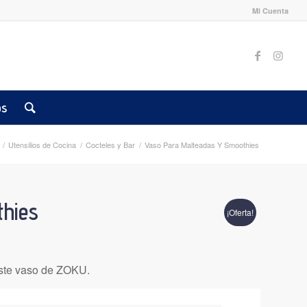
Mi Cuenta
os
/
Utensilios de Cocina
/
Cocteles y Bar
/
Vaso Para Malteadas Y Smoothies
thies
¡Oferta!
este vaso de ZOKU.