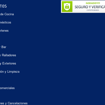
TOS
 de Cocina
mésticos
artenes
y Bar
y Ralladores
y Exteriores
ión y Limpieza
omerciales
nes y Cancelaciones