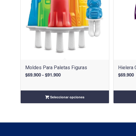
Moldes Para Paletas Figuras
Hielera
Rango
$
69.900
-
$
91.900
$
69.900
de
precios:
desde
Seleccionar opciones
$69.900
hasta
$91.900