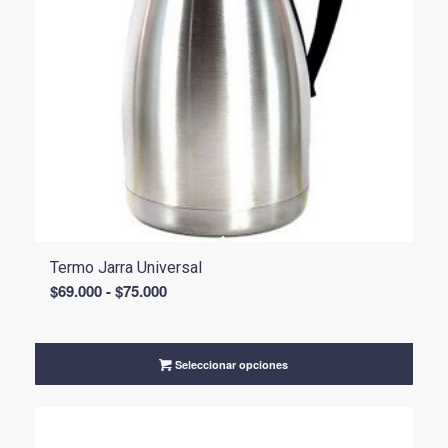
Termo Jarra Universal
Rango
$
69.000
-
$
75.000
de
precios:
desde
Seleccionar opciones
$69.000
hasta
$75.000