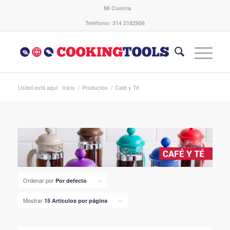
Mi Cuenta
Teléfono: 314 2182956
Usted está aquí:
Inicio
/
Productos
/
Café y Té
Ordenar por
Por defecto
Mostrar
15 Artículos por página