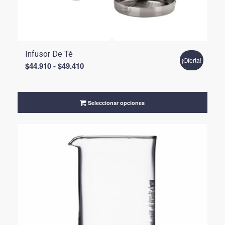
Infusor De Té
¡Oferta!
Rango
$
44.910
-
$
49.410
de
precios:
desde
Seleccionar opciones
$44.910
hasta
$49.410