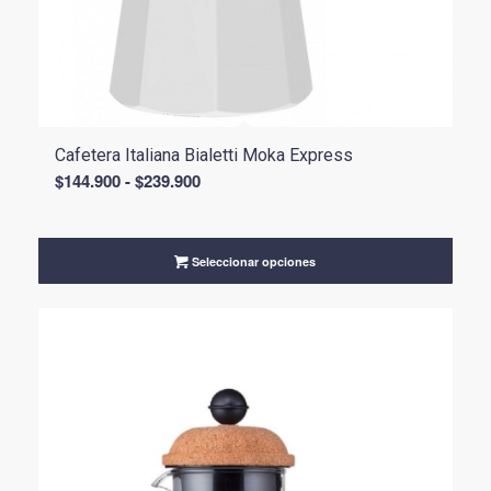
Cafetera Italiana Bialetti Moka Express
Rango
$
144.900
-
$
239.900
de
precios:
desde
Seleccionar opciones
$144.900
hasta
$239.900