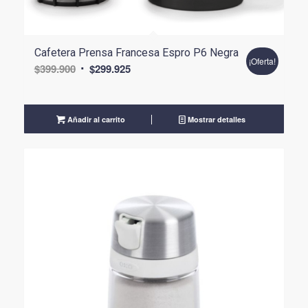
Cafetera Prensa Francesa Espro P6 Negra
¡Oferta!
El
El
$
399.900
$
299.925
precio
precio
original
actual
era:
es:
Añadir al carrito
Mostrar detalles
$399.900.
$299.925.