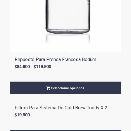
Repuesto Para Prensa Francesa Bodum
Rango
$
84.900
-
$
119.900
de
precios:
desde
Seleccionar opciones
$84.900
hasta
$119.900
Filtros Para Sistema De Cold Brew Toddy X 2
$
19.900