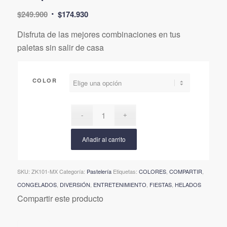
El
El
$
249.900
$
174.930
precio
precio
Disfruta de las mejores combinaciones en tus
original
actual
paletas sin salir de casa
era:
es:
$249.900.
$174.930.
COLOR
Añadir al carrito
SKU:
ZK101-MX
Categoría:
Pastelería
Etiquetas:
COLORES
,
COMPARTIR
,
CONGELADOS
,
DIVERSIÓN
,
ENTRETENIMIENTO
,
FIESTAS
,
HELADOS
Compartir este producto