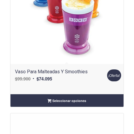
Vaso Para Malteadas Y Smoothies
¡Oferta!
El
El
$
99.900
$
74.095
precio
precio
original
actual
era:
es:
Seleccionar opciones
$99.900.
$74.095.