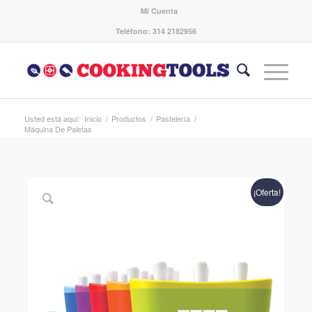
Mi Cuenta
Teléfono: 314 2182956
Usted está aquí:
Inicio
/
Productos
/
Pastelería
/
Máquina De Paletas
¡Oferta!