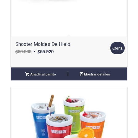
Shooter Moldes De Hielo
¡Oferta!
El
El
$
69.900
$
55.920
precio
precio
original
actual
era:
es:
Añadir al carrito
Mostrar detalles
$69.900.
$55.920.