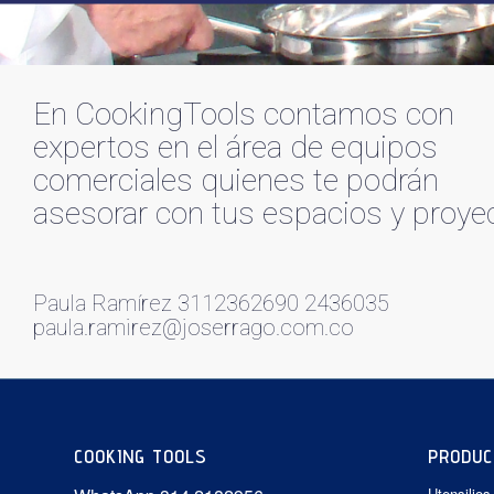
En CookingTools contamos con
expertos en el área de equipos
comerciales quienes te podrán
asesorar con tus espacios y proye
Paula Ramírez 3112362690 2436035
paula.ramirez@joserrago.com.co
COOKING TOOLS
PRODUC
Utensilios