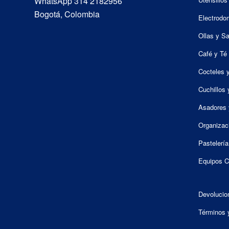
WhatsApp 314 2182956
Bogotá, Colombia
Electrodo
Ollas y S
Café y Té
Cocteles 
Cuchillos 
Asadores 
Organizac
Pastelería
Equipos C
Devolucio
Términos 