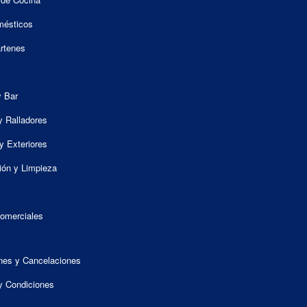
mésticos
artenes
y Bar
y Ralladores
y Exteriores
ión y Limpieza
omerciales
nes y Cancelaciones
y Condiciones