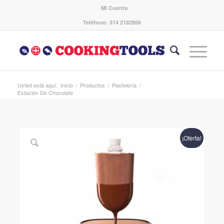
Mi Cuenta
Teléfono: 314 2182956
Usted está aquí:
Inicio
/
Productos
/
Pastelería
/
Estación De Chocolate
¡Oferta!