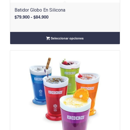
Batidor Globo En Silicona
Rango
$
79.900
-
$
84.900
de
precios:
desde
Seleccionar opciones
$79.900
hasta
$84.900