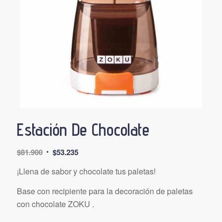
Estación De Chocolate
El
El
$
81.900
$
53.235
precio
precio
¡Llena de sabor y chocolate tus paletas!
original
actual
era:
es:
Base con recipiente para la decoración de paletas
$81.900.
$53.235.
con chocolate ZOKU .