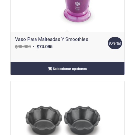
Vaso Para Malteadas Y Smoothies
¡Oferta!
El
El
$
99.900
$
74.095
precio
precio
original
actual
era:
es:
Seleccionar opciones
$99.900.
$74.095.