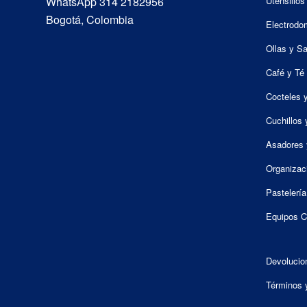
WhatsApp 314 2182956
Utensilios
Bogotá, Colombia
Electrodo
Ollas y S
Café y Té
Cocteles 
Cuchillos 
Asadores 
Organizac
Pastelería
Equipos C
Devolucio
Términos 