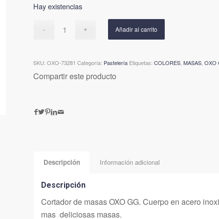
Hay existencias
Añadir al carrito
SKU:
OXO-73281
Categoría:
Pastelería
Etiquetas:
COLORES
,
MASAS
,
OXO 
Compartir este producto
Descripción
Información adicional
Descripción
Cortador de masas OXO GG. Cuerpo en acero inoxid
mas deliciosas masas.