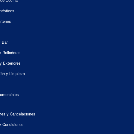
 de Cocina
mésticos
artenes
y Bar
y Ralladores
y Exteriores
ión y Limpieza
omerciales
nes y Cancelaciones
y Condiciones