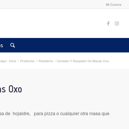
Mi Cuenta
os
aquí:
Inicio
/
Productos
/
Pastelería
/
Cortador Y Raspador De Masas Oxo
as Oxo
asa de hojaldre, para pizza o cualquier otra masa que