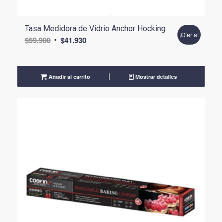
Tasa Medidora de Vidrio Anchor Hocking
¡Oferta!
El
El
$
59.900
$
41.930
precio
precio
original
actual
era:
es:
Añadir al carrito
Mostrar detalles
$59.900.
$41.930.