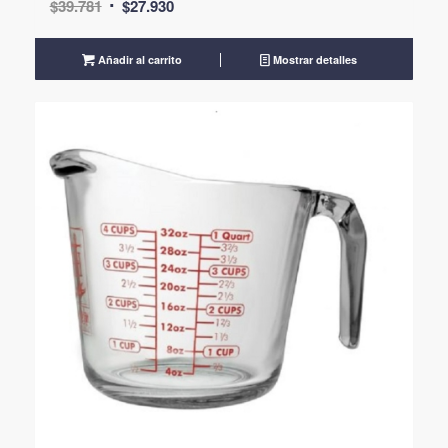
El
El
$
39.781
$
27.930
precio
precio
original
actual
Añadir al carrito
Mostrar detalles
era:
es:
$39.781.
$27.930.