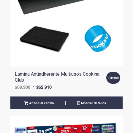
Lamina Antiadherente Multiusos Cookina
¡Oferta!
Club
El
El
$
69.900
$
62.910
precio
precio
original
actual
Añadir al carrito
Mostrar detalles
era:
es:
$69.900.
$62.910.