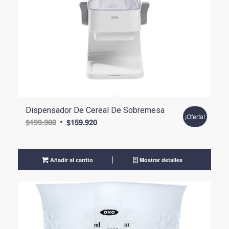
Dispensador De Cereal De Sobremesa
¡Oferta!
El
El
$
199.900
$
159.920
precio
precio
original
actual
era:
es:
Añadir al carrito
Mostrar detalles
$199.900.
$159.920.