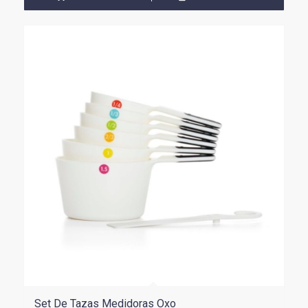
era:
es:
$69.900.
$62.910.
Set De Tazas Medidoras Oxo