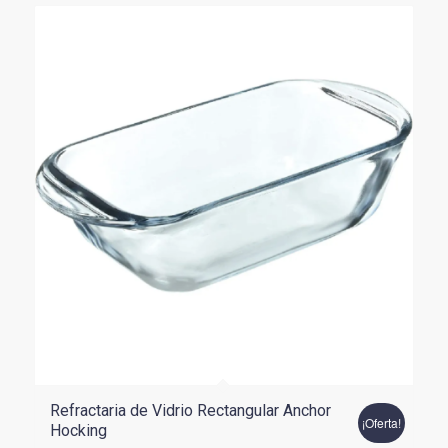
$39.900.
$27.930.
Refractaria de Vidrio Rectangular Anchor
¡Oferta!
Hocking