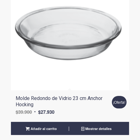
Molde Redondo de Vidrio 23 cm Anchor
¡Oferta!
Hocking
El
El
$
39.900
$
27.930
precio
precio
original
actual
Añadir al carrito
Mostrar detalles
era:
es: