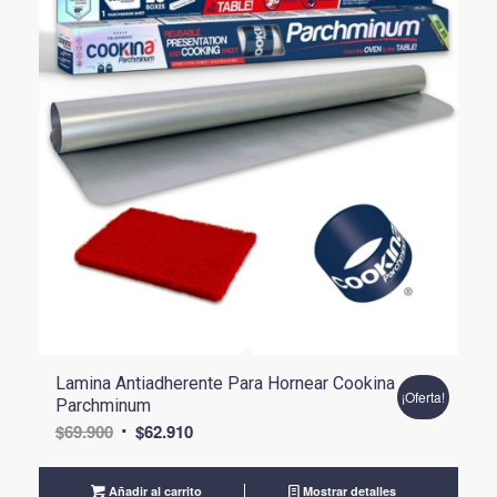
Lamina Antiadherente Para Hornear Cookina
¡Oferta!
Parchminum
El
El
$
69.900
$
62.910
precio
precio
original
actual
Añadir al carrito
Mostrar detalles