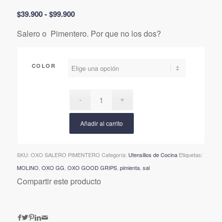
Rango
$
39.900
-
$
99.900
de
Salero o Pimentero. Por que no los dos?
precios:
desde
$39.900
COLOR
hasta
$99.900
Añadir al carrito
SKU:
OXO SALERO PIMENTERO
Categoría:
Utensilios de Cocina
Etiquetas:
MOLINO
,
OXO GG
,
OXO GOOD GRIPS
,
pimienta
,
sal
Compartir este producto