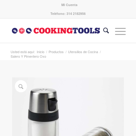
Mi Cuenta
Teléfono: 314 2182956
Usted está aquí:
Inicio
/
Productos
/
Utensilios de Cocina
/
Salero Y Pimentero Oxo