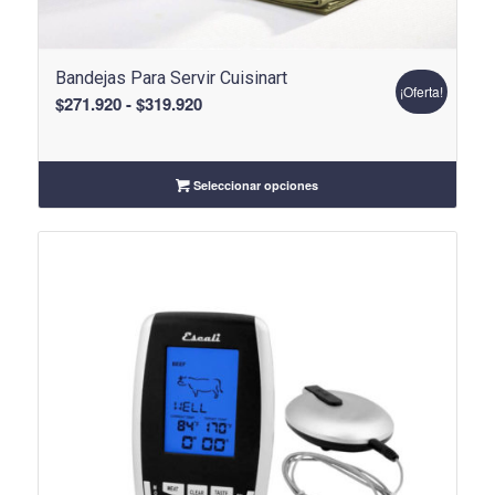
Bandejas Para Servir Cuisinart
¡Oferta!
Rango
$
271.920
-
$
319.920
de
precios:
desde
Seleccionar opciones
$271.920
hasta
$319.920