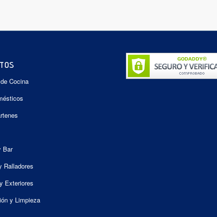
TOS
 de Cocina
mésticos
artenes
y Bar
y Ralladores
y Exteriores
ión y Limpieza