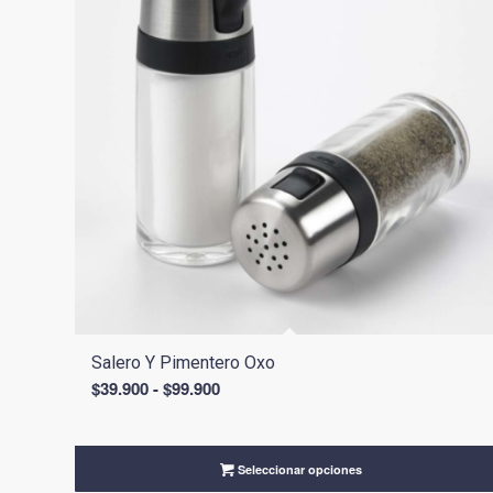
Salero Y Pimentero Oxo
Rango
$
39.900
-
$
99.900
de
precios:
desde
Seleccionar opciones
$39.900