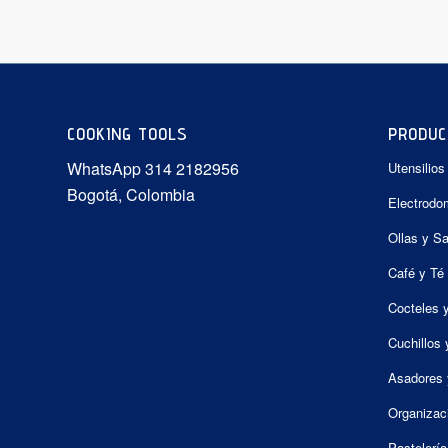
hasta
$99.900
COOKING TOOLS
PRODUC
WhatsApp 314 2182956
Utensilios
Bogotá, Colombia
Electrodo
Ollas y S
Café y Té
Cocteles 
Cuchillos 
Asadores 
Organizac
Pastelería