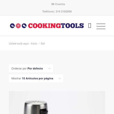
Mi Cuenta
Teléfono: 314 2182956
Usted está aquí:
Inicio
/
Set
Ordenar por
Por defecto
Mostrar
15 Artículos por página