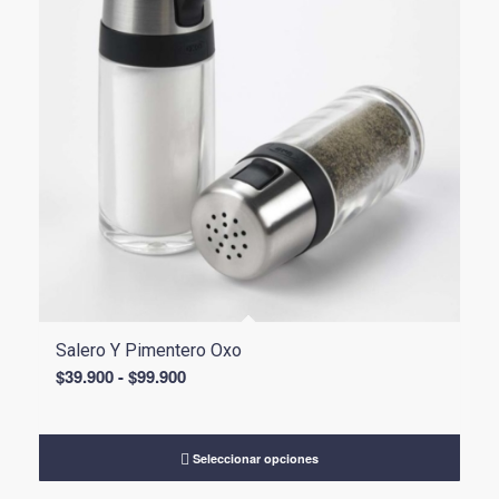
Salero Y Pimentero Oxo
Rango
$
39.900
-
$
99.900
de
precios:
desde
Seleccionar opciones
$39.900