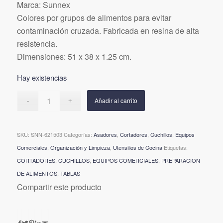
Marca: Sunnex
original
actual
Colores por grupos de alimentos para evitar
era:
es:
contaminación cruzada. Fabricada en resina de alta
$99.000.
$89.100.
resistencia.
Dimensiones: 51 x 38 x 1.25 cm.
Hay existencias
Añadir al carrito
SKU:
SNN-621503
Categorías:
Asadores
,
Cortadores
,
Cuchillos
,
Equipos
Comerciales
,
Organización y Limpieza
,
Utensilios de Cocina
Etiquetas:
CORTADORES
,
CUCHILLOS
,
EQUIPOS COMERCIALES
,
PREPARACION
DE ALIMENTOS
,
TABLAS
Compartir este producto