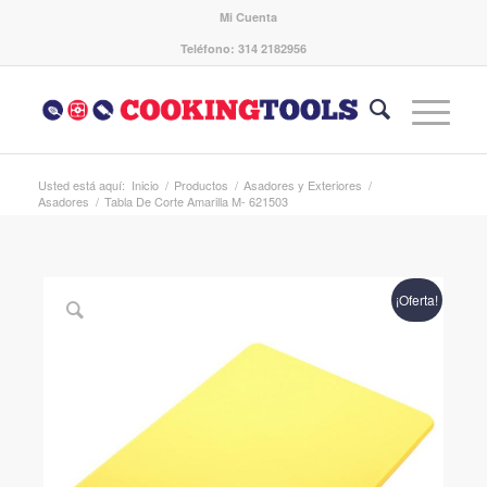
Mi Cuenta
Teléfono: 314 2182956
Usted está aquí:
Inicio
/
Productos
/
Asadores y Exteriores
/
Asadores
/
Tabla De Corte Amarilla M- 621503
¡Oferta!