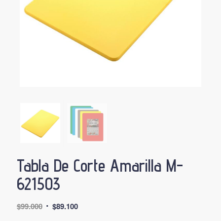
Tabla De Corte Amarilla M-
621503
El
El
$
99.000
$
89.100
precio
precio