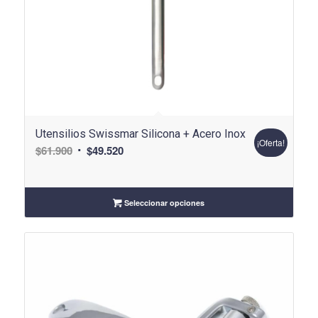
Utensilios Swissmar Silicona + Acero Inox
¡Oferta!
El
El
$
61.900
$
49.520
precio
precio
original
actual
era:
es:
Seleccionar opciones
$61.900.
$49.520.