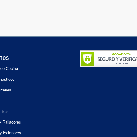
TOS
 de Cocina
mésticos
artenes
y Bar
y Ralladores
y Exteriores