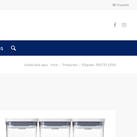
Mi Cuenta
os
Usted está aquí:
Inicio
/
Productos
/
Etiqueta: PASTELERÍA