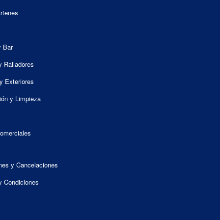
artenes
y Bar
y Ralladores
y Exteriores
ión y Limpieza
omerciales
nes y Cancelaciones
y Condiciones