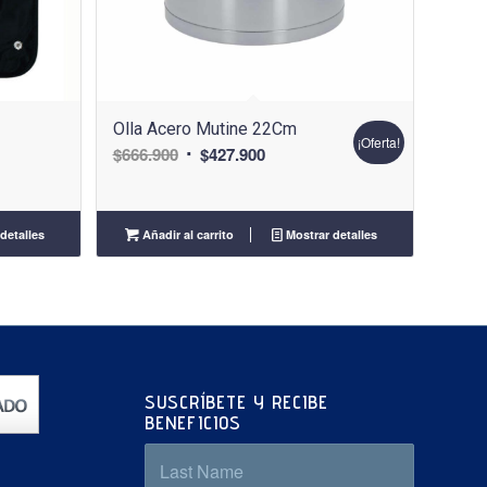
Olla Acero Mutine 22Cm
¡Oferta!
El
El
$
666.900
$
427.900
precio
precio
original
actual
era:
es:
detalles
Añadir al carrito
Mostrar detalles
$666.900.
$427.900.
SUSCRÍBETE Y RECIBE
BENEFICIOS