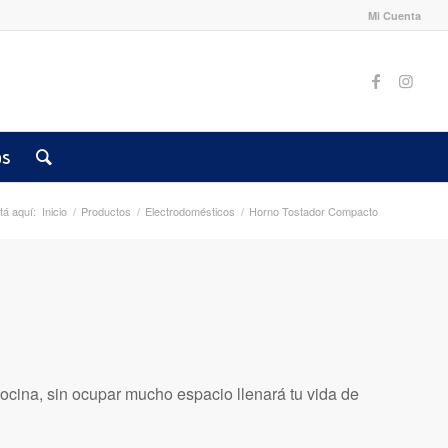
Mi Cuenta
os
tá aquí:
Inicio
/
Productos
/
Electrodomésticos
/
Horno Tostador Compacto
cocina, sin ocupar mucho espacio llenará tu vida de