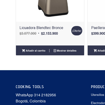
Licuadora Blendtec Bronce
Paellera
¡Oferta!
El
El
$
3.077.000
$
2.153.900
$
399.90
precio
precio
original
actual
era:
es:
Añadir al carrito
Mostrar detalles
Añadir
$3.077.000.
$2.153.900.
COOKING TOOLS
PRODUC
WhatsApp 314 2182956
Utensilios
Bogotá, Colombia
Electrodo