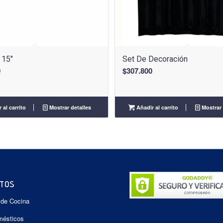
 15″
Set De Decoración
0
$
307.800
 al carrito
Mostrar detalles
Añadir al carrito
Mostrar 
TOS
 de Cocina
mésticos