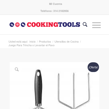
Mi Cuenta
Teléfono: 314 2182956
Usted está aquí:
Inicio
/
Productos
/
Utensilios de Cocina
/
Juego Para Trincha o Levantar el Pavo
¡Oferta!