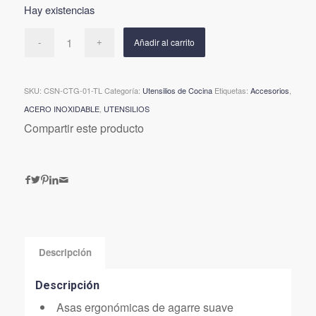
Hay existencias
Añadir al carrito
SKU:
CSN-CTG-01-TL
Categoría:
Utensilios de Cocina
Etiquetas:
Accesorios
,
ACERO INOXIDABLE
,
UTENSILIOS
Compartir este producto
Descripción
Descripción
Asas ergonómicas de agarre suave