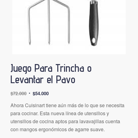
Juego Para Trincha o
Levantar el Pavo
El
El
$
72.000
$
54.000
precio
precio
Ahora Cuisinart tiene aún más de lo que se necesita
original
actual
para cocinar. Esta nueva línea de utensilios y
era:
es:
utensilios de cocina aptos para lavavajillas cuenta
$72.000.
$54.000.
con mangos ergonómicos de agarre suave.