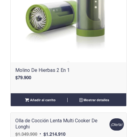
Molino De Hierbas 2 En 1
$
79.900
Añadir al carrito
Mostrar detalles
Olla de Cocción Lenta Multi Cooker De
¡Oferta!
Longhi
El
El
$
1.349.900
$
1.214.910