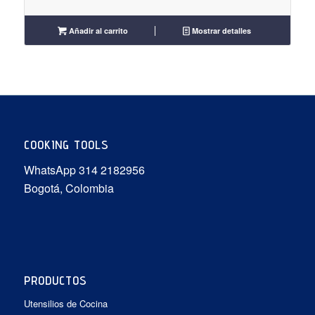
precio
precio
original
actual
Añadir al carrito
Mostrar detalles
era:
es:
$1.349.900.
$1.214.910.
COOKING TOOLS
WhatsApp 314 2182956
Bogotá, Colombia
PRODUCTOS
Utensilios de Cocina