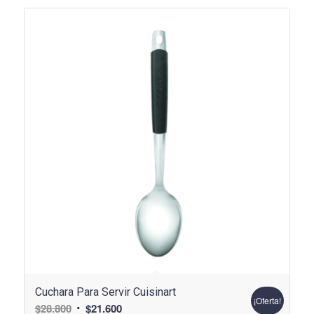
Cuchara Para Servir Cuisinart
¡Oferta!
El
El
$
28.800
$
21.600