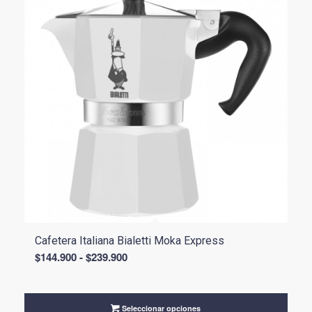
Cafetera Italiana Bialetti Moka Express
Rango
$
144.900
-
$
239.900
de
precios:
desde
Seleccionar opciones