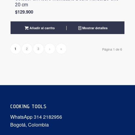
20 cm
$
129.900
Añadir al carrito
Mostrar detalles
2
3
›
»
1
Página 1 de 6
COOKING TOOLS
WhatsApp 314 2182956
Bogotá, Colombia