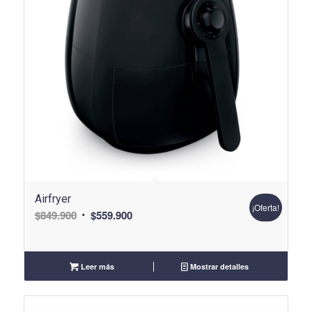
Airfryer
¡Oferta!
El
El
$
849.900
$
559.900
precio
precio
original
actual
era:
es:
Leer más
Mostrar detalles
$849.900.
$559.900.