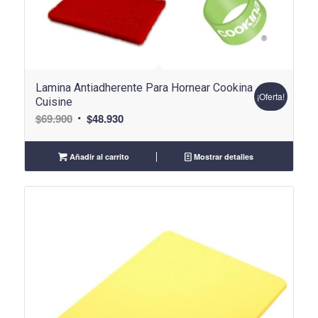
Lamina Antiadherente Para Hornear Cookina
¡Oferta!
Cuisine
El
El
$
69.900
$
48.930
precio
precio
original
actual
Añadir al carrito
Mostrar detalles
era:
es:
$69.900.
$48.930.