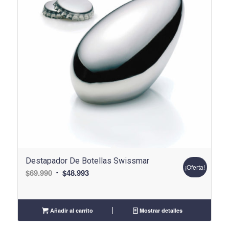
Destapador De Botellas Swissmar
¡Oferta!
El
El
$
69.990
$
48.993
precio
precio
original
actual
era:
es:
Añadir al carrito
Mostrar detalles
$69.990.
$48.993.