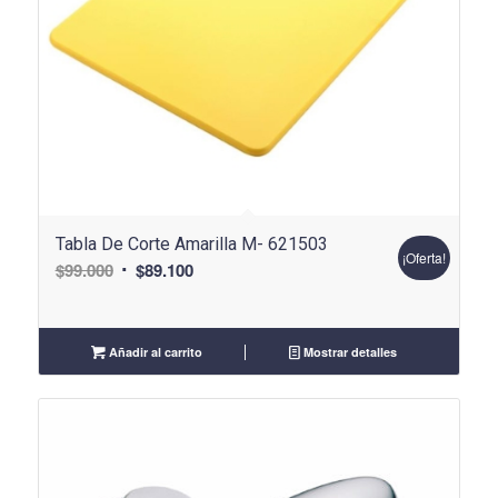
Tabla De Corte Amarilla M- 621503
¡Oferta!
El
El
$
99.000
$
89.100
precio
precio
original
actual
era:
es:
Añadir al carrito
Mostrar detalles
$99.000.
$89.100.