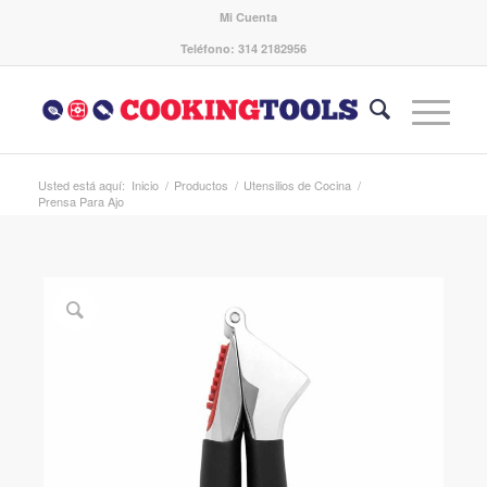
Mi Cuenta
Teléfono: 314 2182956
Usted está aquí:
Inicio
/
Productos
/
Utensilios de Cocina
/
Prensa Para Ajo