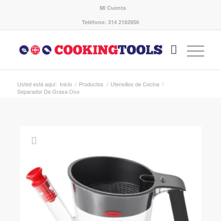
Mi Cuenta
Teléfono: 314 2182956
Usted está aquí:
Inicio
/
Productos
/
Utensilios de Cocina
/
Separador De Grasa Oxo