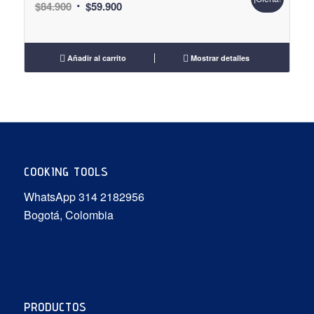
El
El
$
84.900
$
59.900
precio
precio
original
actual
era:
es:
Añadir al carrito
Mostrar detalles
$84.900.
$59.900.
COOKING TOOLS
WhatsApp 314 2182956
Bogotá, Colombia
PRODUCTOS