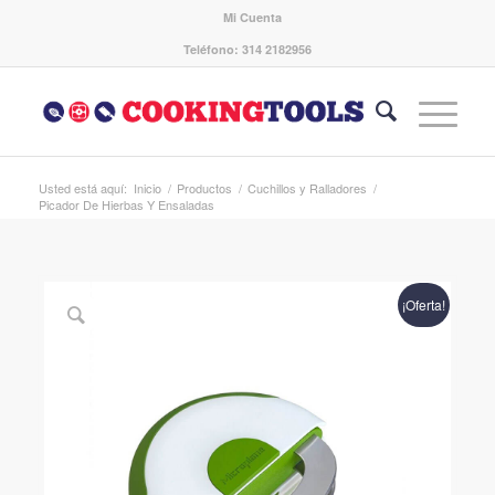
Mi Cuenta
Teléfono: 314 2182956
Usted está aquí:
Inicio
/
Productos
/
Cuchillos y Ralladores
/
Picador De Hierbas Y Ensaladas
¡Oferta!