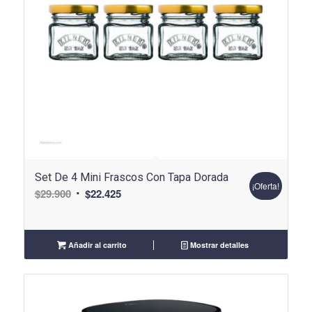
Set De 4 Mini Frascos Con Tapa Dorada
¡Oferta!
El
El
$
29.900
$
22.425
precio
precio
original
actual
era:
es:
Añadir al carrito
Mostrar detalles
$29.900.
$22.425.