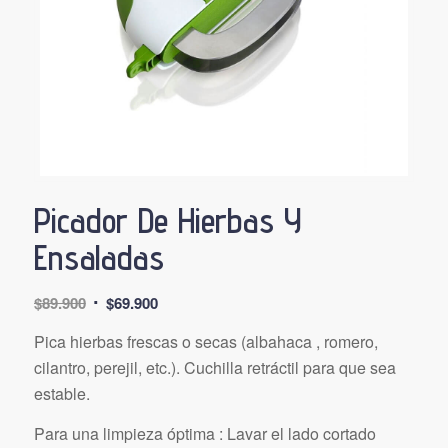
Picador De Hierbas Y
Ensaladas
El
El
$
89.900
$
69.900
precio
precio
Pica hierbas frescas o secas (albahaca , romero,
original
actual
cilantro, perejil, etc.). Cuchilla retráctil para que sea
era:
es:
estable.
$89.900.
$69.900.
Para una limpieza óptima : Lavar el lado cortado