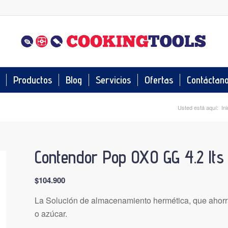
Productos
Blog
Servicios
Ofertas
Contáctan
Usted está aquí:
Ini
Contendor Pop OXO GG 4.2 lts
$
104.900
La Solución de almacenamiento hermética, que ahorra
o azúcar.