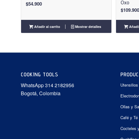
Oxo
$
54.900
$
109.90
Añadir al carrito
Mostrar detalles
Añadir
COOKING TOOLS
PRODUC
WhatsApp 314 2182956
Utensilios
Bogotá, Colombia
Electrodo
Ollas y S
Café y Té
Cocteles 