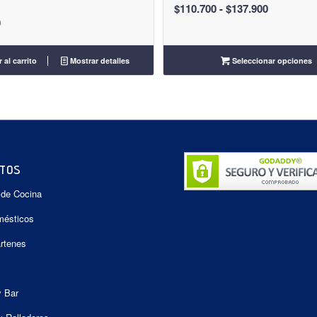
Rango
$
110.700
-
$
137.900
0
de
precios:
desde
 al carrito
Mostrar detalles
Seleccionar opciones
$110.700
hasta
$137.900
TOS
 de Cocina
mésticos
artenes
y Bar