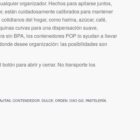
lquier organizador. Hechos para apilarse juntos,
dor, están cuidadosamente calibrados para mantener
 cotidianos del hogar, como harina, azúcar, café,
squinas curvas para una dispensación suave,
era sin BPA, los contenedores POP lo ayudan a llevar
r donde desee organización: las posibilidades son
 botón para abrir y cerrar. No transporte los
AJITAS
,
CONTENDEDOR
,
DULCE
,
ORDEN
,
OXO GG
,
PASTELERÍA
,