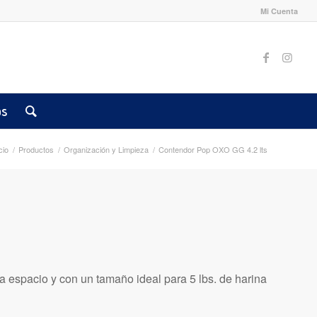
Mi Cuenta
os
cio
/
Productos
/
Organización y Limpieza
/
Contendor Pop OXO GG 4.2 lts
 espacio y con un tamaño ideal para 5 lbs. de harina