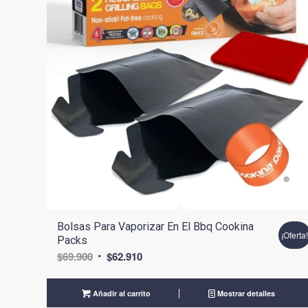
Bolsas Para Vaporizar En El Bbq Cookina
¡Oferta
Packs
El
El
$
69.900
$
62.910
precio
precio
original
actual
Añadir al carrito
Mostrar detalles
era:
es: