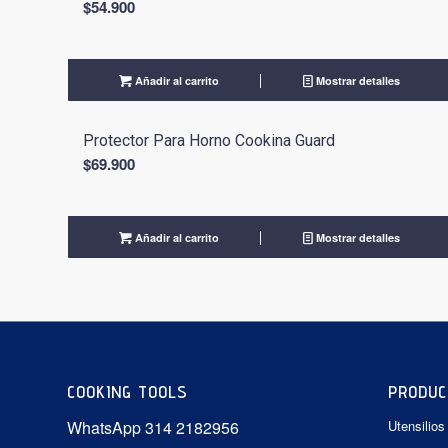
$
54.900
Añadir al carrito
Mostrar detalles
Protector Para Horno Cookina Guard
$
69.900
Añadir al carrito
Mostrar detalles
COOKING TOOLS
PRODUC
WhatsApp 314 2182956
Utensilios