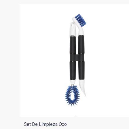
$69.900.
$62.910.
Set De Limpieza Oxo