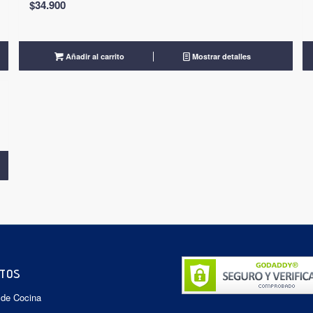
$
34.900
Añadir al carrito
Mostrar detalles
TOS
 de Cocina