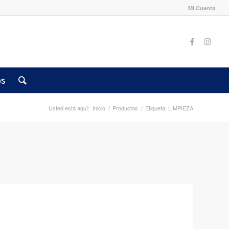
Mi Cuenta
os
Usted está aquí:
Inicio
/
Productos
/
Etiqueta: LIMPIEZA