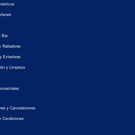
mésticos
artenes
y Bar
y Ralladores
y Exteriores
ión y Limpieza
omerciales
nes y Cancelaciones
y Condiciones