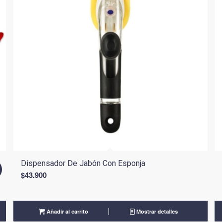
Dispensador De Jabón Con Esponja
!
$
43.900
Añadir al carrito
Mostrar detalles