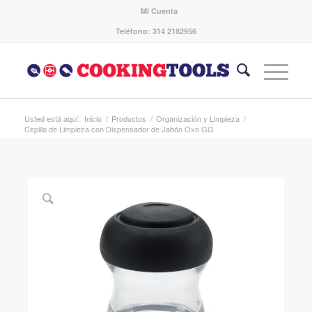
Mi Cuenta
Teléfono: 314 2182956
Usted está aquí:
Inicio
/
Productos
/
Organización y Limpieza
/
Cepillo de Limpieza con Dispensador de Jabón Oxo GG