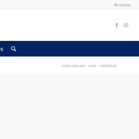
Mi Cuenta
os
Usted está aquí:
Inicio
/
NARANJA.