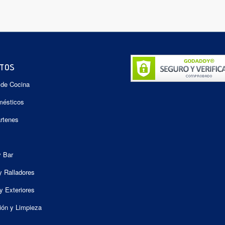
TOS
 de Cocina
mésticos
artenes
y Bar
y Ralladores
y Exteriores
ión y Limpieza