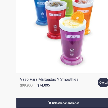
Vaso Para Malteadas Y Smoothies
¡Oferta
El
El
$
99.900
$
74.095
precio
precio
original
actual
era:
es:
Seleccionar opciones
$99.900.
$74.095.