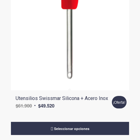
Utensilios Swissmar Silicona + Acero Inox
¡Oferta!
El
El
$
61.900
$
49.520
precio
precio
original
actual
era:
es:
Seleccionar opciones
$61.900.
$49.520.