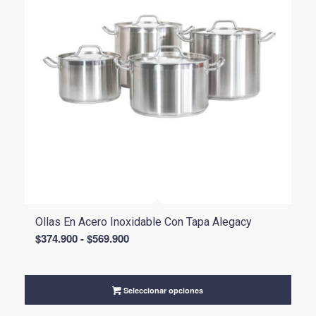
Ollas En Acero Inoxidable Con Tapa Alegacy
Rango
$
374.900
-
$
569.900
de
precios:
desde
Seleccionar opciones
$374.900