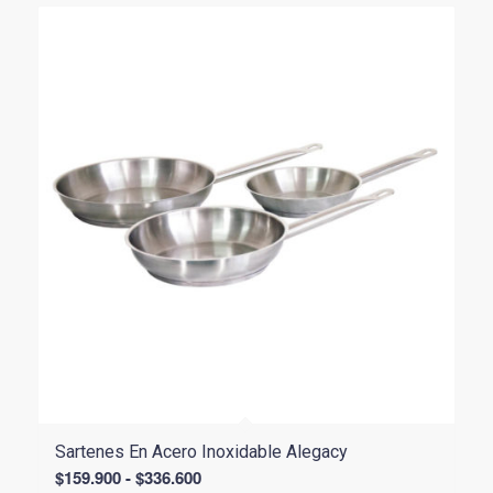
hasta
$84.900
Sartenes En Acero Inoxidable Alegacy
Rango
$
159.900
-
$
336.600