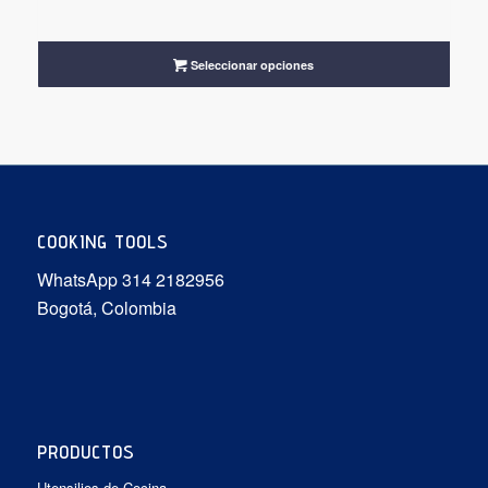
de
precios:
desde
Seleccionar opciones
$159.900
hasta
$336.600
COOKING TOOLS
WhatsApp 314 2182956
Bogotá, Colombia
PRODUCTOS
Utensilios de Cocina