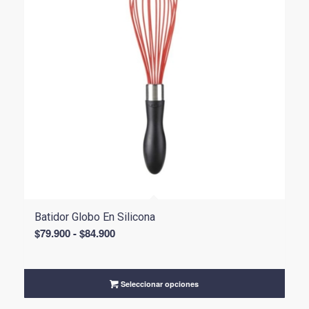
Batidor Globo En Silicona
Rango
$
79.900
-
$
84.900
de
precios:
desde
Seleccionar opciones
$79.900