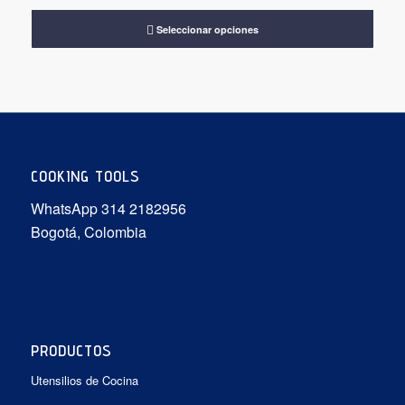
precios:
desde
Seleccionar opciones
$19.900
hasta
$39.900
COOKING TOOLS
WhatsApp 314 2182956
Bogotá, Colombia
PRODUCTOS
Utensilios de Cocina