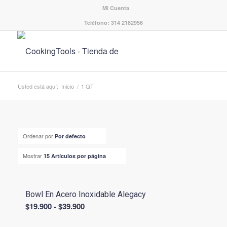
Mi Cuenta
Teléfono: 314 2182956
Usted está aquí:
Inicio
/
1 QT
Ordenar por
Por defecto
Mostrar
15 Artículos por página
Bowl En Acero Inoxidable Alegacy
Rango
$
19.900
-
$
39.900
de