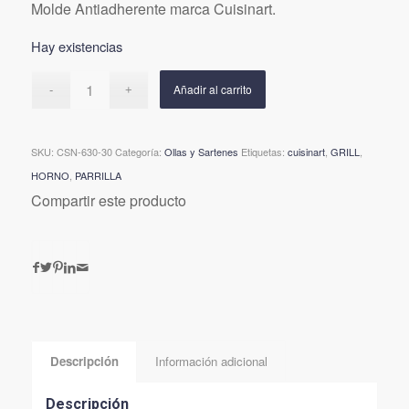
Molde Antiadherente marca Cuisinart.
original
actual
era:
es:
Hay existencias
$299.900.
$249.817.
Añadir al carrito
SKU:
CSN-630-30
Categoría:
Ollas y Sartenes
Etiquetas:
cuisinart
,
GRILL
,
HORNO
,
PARRILLA
Compartir este producto
Descripción
Información adicional
Descripción