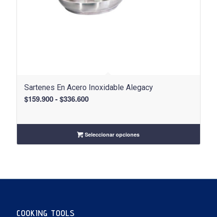
Sartenes En Acero Inoxidable Alegacy
Rango
$
159.900
-
$
336.600
de
precios:
desde
Seleccionar opciones
$159.900
hasta
$336.600
COOKING TOOLS