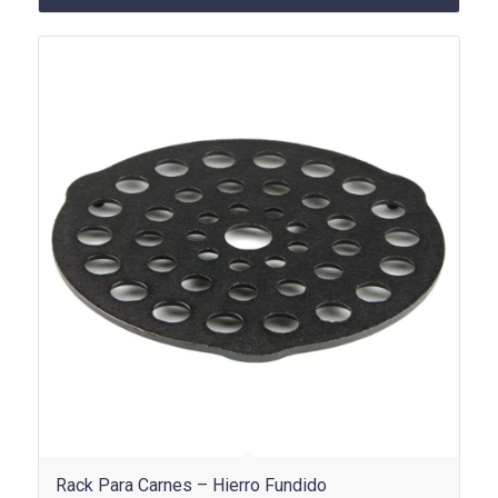
$666.900.
$427.900.
Rack Para Carnes – Hierro Fundido