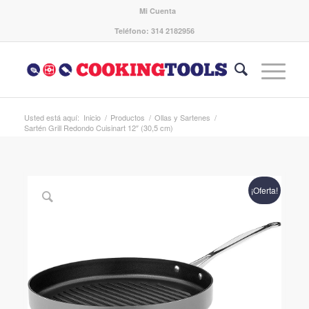
Mi Cuenta
Teléfono: 314 2182956
Usted está aquí:
Inicio
/
Productos
/
Ollas y Sartenes
/
Sartén Grill Redondo Cuisinart 12″ (30,5 cm)
¡Oferta!