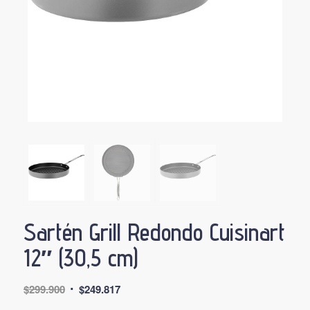
Sartén Grill Redondo Cuisinart
12″ (30,5 cm)
El
El
$
299.900
$
249.817
precio
precio