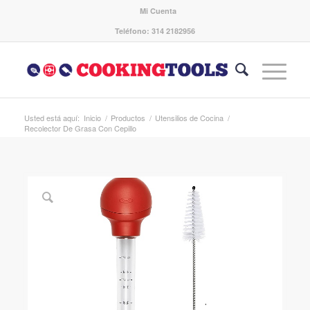
Mi Cuenta
Teléfono: 314 2182956
Usted está aquí:
Inicio
/
Productos
/
Utensilios de Cocina
/
Recolector De Grasa Con Cepillo