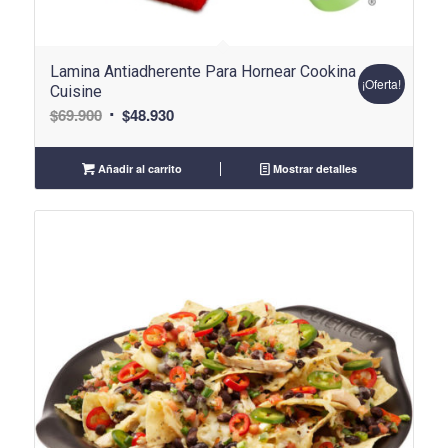
Lamina Antiadherente Para Hornear Cookina
¡Oferta!
Cuisine
El
El
$
69.900
$
48.930
precio
precio
original
actual
Añadir al carrito
Mostrar detalles
era:
es:
$69.900.
$48.930.