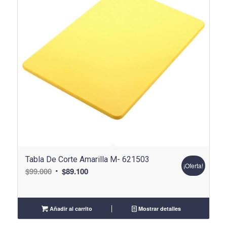
Tabla De Corte Amarilla M- 621503
¡Oferta!
El
El
$
99.000
$
89.100
precio
precio
original
actual
era:
es:
Añadir al carrito
Mostrar detalles
$99.000.
$89.100.