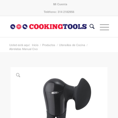
Mi Cuenta
Teléfono: 314 2182956
Usted está aquí:
Inicio
/
Productos
/
Utensilios de Cocina
/
Abrelatas Manual Oxo