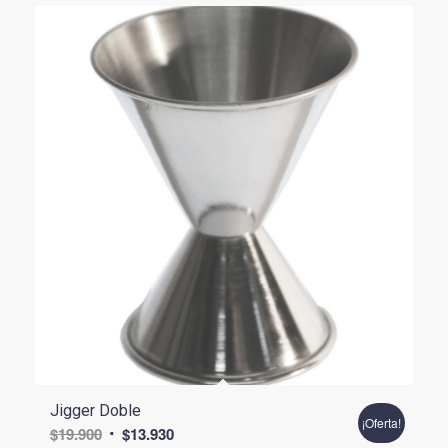
Jigger Doble
¡Oferta!
El
El
$
19.900
$
13.930