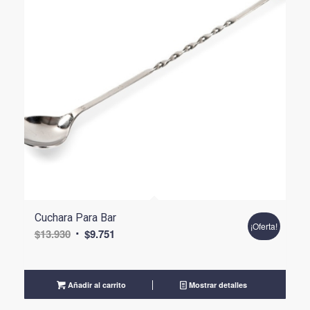
Cuchara Para Bar
¡Oferta!
El
El
$
13.930
$
9.751
precio
precio
original
actual
era:
es:
Añadir al carrito
Mostrar detalles
$13.930.
$9.751.