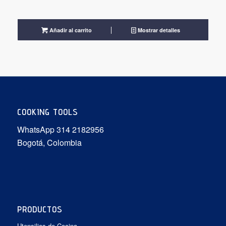
precio
precio
original
actual
era:
es:
Añadir al carrito
Mostrar detalles
$19.900.
$13.930.
COOKING TOOLS
WhatsApp 314 2182956
Bogotá, Colombia
PRODUCTOS
Utensilios de Cocina