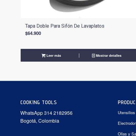
Tapa Doble Para Sifón De Lavaplatos
$
64.900
Leer más
Mostrar detalles
COOKING TOOLS
PRODUC
WhatsApp 314 2182956
Utensilios
Bogotá, Colombia
Electrodo
Ollas y S