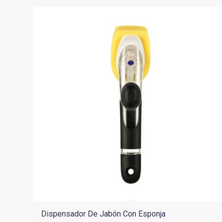
$55.900.
$39.130.
Dispensador De Jabón Con Esponja