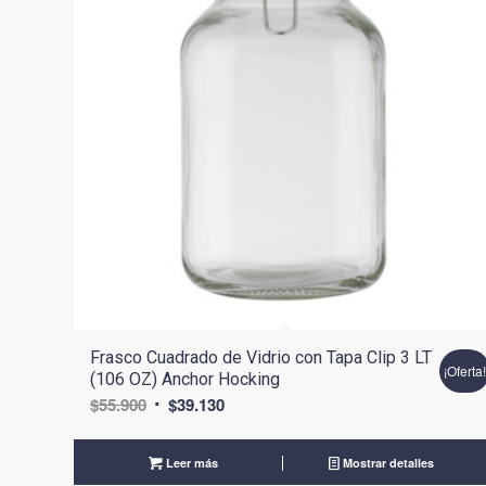
Frasco Cuadrado de Vidrio con Tapa Clip 3 LT
¡Oferta
(106 OZ) Anchor Hocking
El
El
$
55.900
$
39.130
precio
precio
original
actual
Leer más
Mostrar detalles
era:
es: