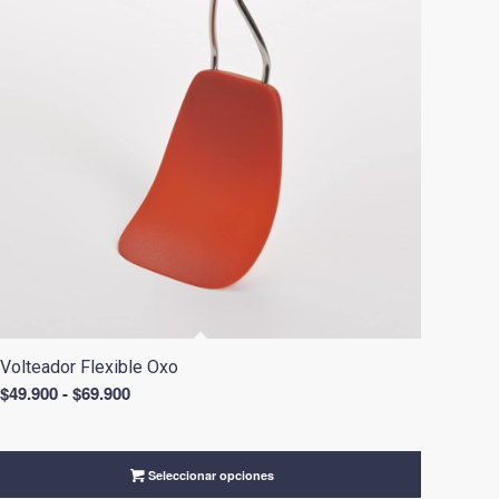
Volteador Flexible Oxo
Rango
$
49.900
-
$
69.900
de
precios:
desde
Seleccionar opciones
$49.900