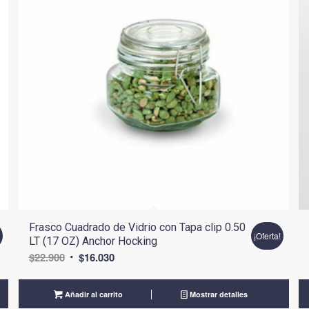
Frasco Cuadrado de Vidrio con Tapa clip 0.50
!
¡Oferta!
LT (17 OZ) Anchor Hocking
El
El
$
22.900
$
16.030
precio
precio
original
actual
Añadir al carrito
Mostrar detalles
era:
es: