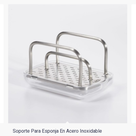
$22.900.
$16.030.
Soporte Para Esponja En Acero Inoxidable