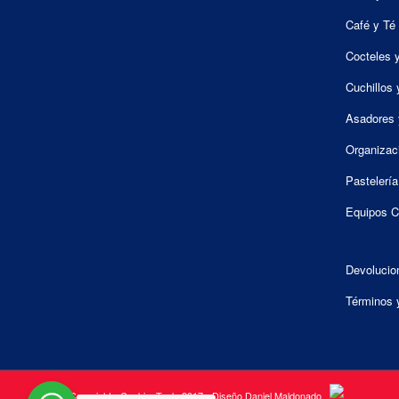
Café y Té
Cocteles 
Cuchillos 
Asadores 
Organizac
Pastelería
Equipos C
Devolucio
Términos 
© Copyright - CookingTools 2017 - Diseño Daniel Maldonado