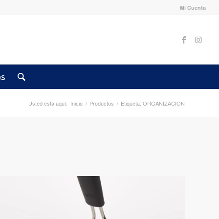
Mi Cuenta
os
Usted está aquí:
Inicio
/
Productos
/
Etiqueta: ORGANIZACION