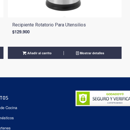
Recipiente Rotatorio Para Utensilios
$
129.900
Añadir al carrito
Mostrar detalles
TOS
 de Cocina
mésticos
artenes