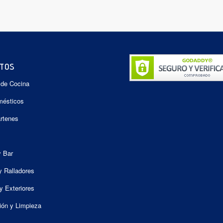
TOS
 de Cocina
mésticos
artenes
y Bar
y Ralladores
y Exteriores
ión y Limpieza