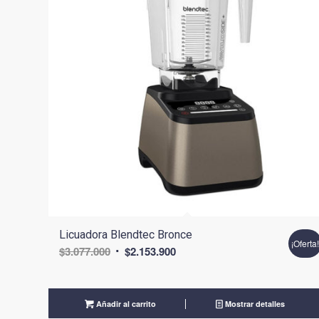
Licuadora Blendtec Bronce
¡Oferta
El
El
$
3.077.000
$
2.153.900
precio
precio
original
actual
era:
es:
Añadir al carrito
Mostrar detalles
$3.077.000.
$2.153.900.