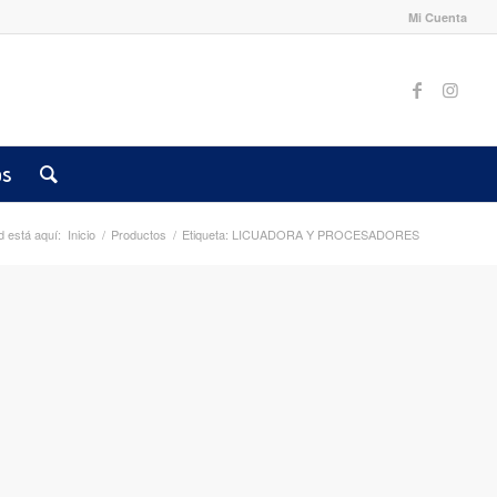
Mi Cuenta
os
 está aquí:
Inicio
/
Productos
/
Etiqueta: LICUADORA Y PROCESADORES