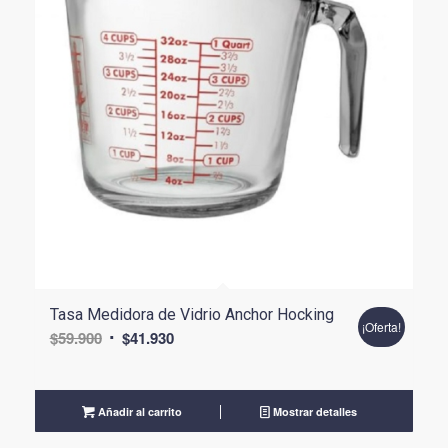
Tasa Medidora de Vidrio Anchor Hocking
¡Oferta!
El
El
$
59.900
$
41.930
precio
precio
original
actual
era:
es:
Añadir al carrito
Mostrar detalles
$59.900.
$41.930.