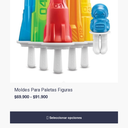
Moldes Para Paletas Figuras
Rango
$
69.900
-
$
91.900
de
precios:
desde
Seleccionar opciones
$69.900