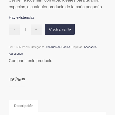
original
actual
especias, o cualquier producto de tamaño pequeño
era:
es:
$29.900.
$22.425.
Hay existencias
Añadir al carrito
SKU:
KLN-25796
Categoría:
Utensilios de Cocina
Etiquetas:
Accesorio
,
Accesorios
Compartir este producto
Descripción