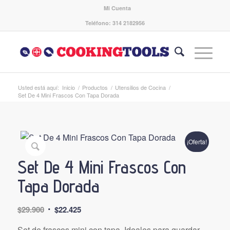
Mi Cuenta
Teléfono: 314 2182956
Usted está aquí:
Inicio
/
Productos
/
Utensilios de Cocina
/
Set De 4 Mini Frascos Con Tapa Dorada
¡Oferta!
Set De 4 Mini Frascos Con
Tapa Dorada
El
El
$
29.900
$
22.425
precio
precio
Set de frascos mini con tapa. Ideales para guardar