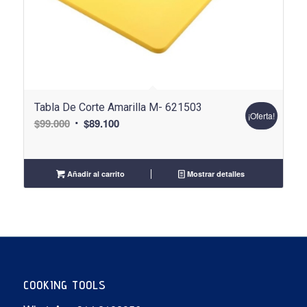
Tabla De Corte Amarilla M- 621503
¡Oferta!
El
El
$
99.000
$
89.100
precio
precio
original
actual
era:
es:
Añadir al carrito
Mostrar detalles
$99.000.
$89.100.
COOKING TOOLS