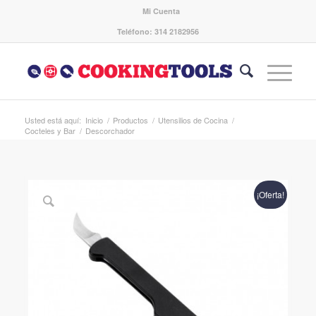
Mi Cuenta
Teléfono: 314 2182956
Usted está aquí:
Inicio
/
Productos
/
Utensilios de Cocina
/
Cocteles y Bar
/
Descorchador
¡Oferta!