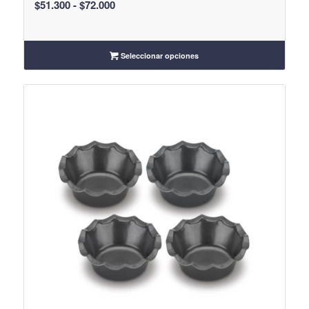
Rango
$
51.300
-
$
72.000
de
precios:
desde
Seleccionar opciones
$51.300
hasta
$72.000