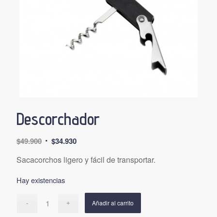
Descorchador
El
El
$
49.900
$
34.930
precio
precio
Sacacorchos ligero y fácil de transportar.
original
actual
era:
es:
Hay existencias
$49.900.
$34.930.
Añadir al carrito