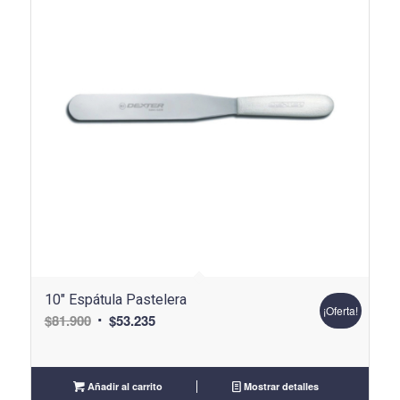
10″ Espátula Pastelera
¡Oferta!
El
El
$
81.900
$
53.235
precio
precio
original
actual
era:
es:
Añadir al carrito
Mostrar detalles