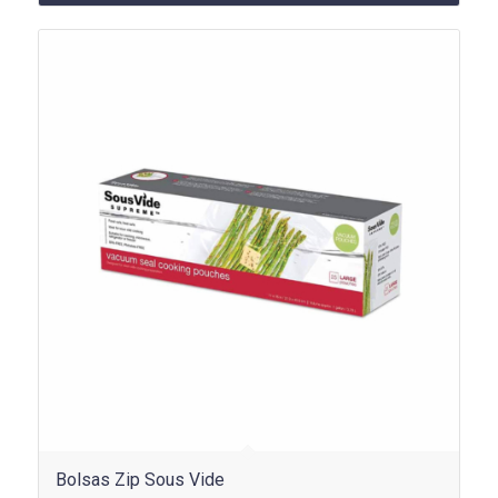
$81.900.
$53.235.
Bolsas Zip Sous Vide