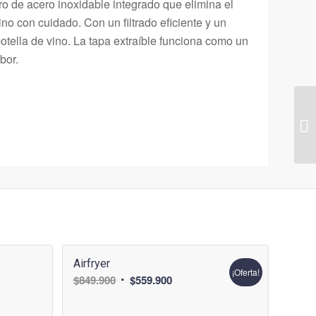
tro de acero inoxidable integrado que elimina el
no con cuidado. Con un filtrado eficiente y un
botella de vino. La tapa extraíble funciona como un
bor.
Airfryer
¡Oferta!
El
El
$
849.900
$
559.900
precio
precio
original
actual