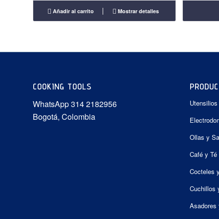
era:
es:
Añadir al carrito
Mostrar detalles
$79.900.
$54.900.
COOKING TOOLS
PRODUC
WhatsApp 314 2182956
Utensilios
Bogotá, Colombia
Electrodo
Ollas y S
Café y Té
Cocteles 
Cuchillos 
Asadores 