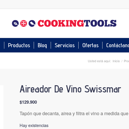
o
Productos
Blog
Servicios
Ofertas
Contáctan
Usted está aquí:
Inicio
/
Pro
Aireador De Vino Swissmar
$
129.900
Tapón que decanta, airea y filtra el vino a medida que 
Hay existencias