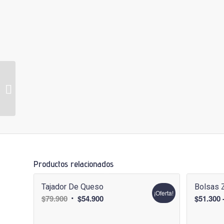
Set Para Preservar El
Vino
Productos relacionados
Tajador De Queso
Bolsas 
¡Oferta!
El
El
$
79.900
$
54.900
$
51.300
precio
precio
original
actual