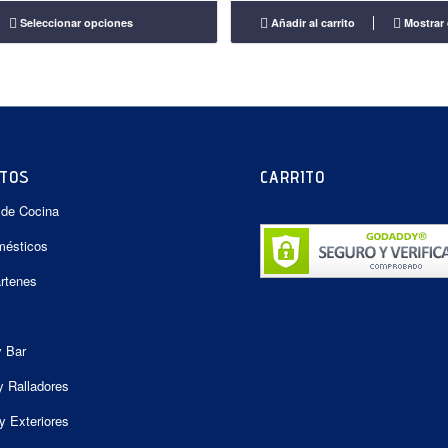
desde
Seleccionar opciones
Añadir al carrito
Mostrar 
$51.300
hasta
$72.000
TOS
CARRITO
 de Cocina
mésticos
artenes
y Bar
y Ralladores
y Exteriores