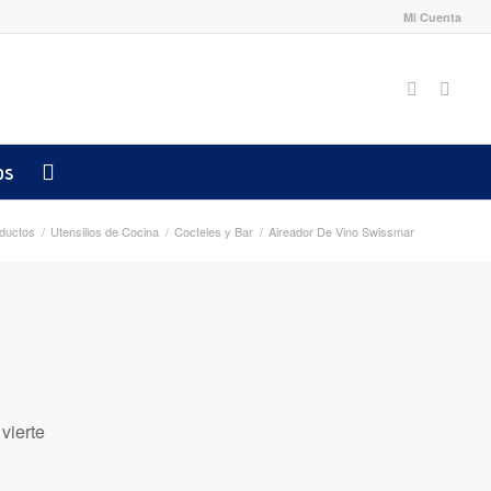
Mi Cuenta
os
ductos
/
Utensilios de Cocina
/
Cocteles y Bar
/
Aireador De Vino Swissmar
vierte