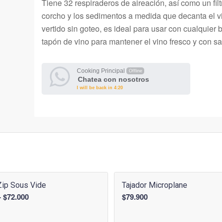
Tiene 32 respiraderos de aireación, así como un fil
corcho y los sedimentos a medida que decanta el vi
vertido sin goteo, es ideal para usar con cualquier 
tapón de vino para mantener el vino fresco y con sa
Cooking Principal
Offline
Chatea con nosotros
I will be back in 4:20
Zip Sous Vide
Tajador Microplane
Rango
-
$
72.000
$
79.900
de
precios: